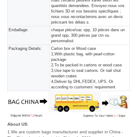
mais certains peuvent varier selon les
quantités demandées. Envoyez-nous vos
fichiers 3D et vos besoins spécifiques ;
nous vous recontacterons avec un devis
précisant les délais.s.
Emballage:
chaque pièce/sac opp, 10 pièces dans un
grand opp, 300 pièces par ctn ou
personnalisé
Packaging Details:
Carton box or Wood case
1,With plastic bag, with pearl-cotton
package.
2,To be packed in cartons or wood case.
3,Use tape to seal cartons. Or nail shut
wooden crates
4,Deliver by DHL,FEDEX, UPS. Or
according to customers' requirement
About US
:
1.We are custom bags manufacturer and supplier in China -