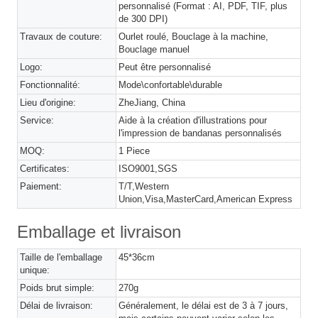
personnalisé (Format : AI, PDF, TIF, plus
de 300 DPI)
Travaux de couture:
Ourlet roulé, Bouclage à la machine,
Bouclage manuel
Logo:
Peut être personnalisé
Fonctionnalité:
Mode\confortable\durable
Lieu d'origine:
ZheJiang, China
Service:
Aide à la création d'illustrations pour
l'impression de bandanas personnalisés
MOQ:
1 Piece
Certificates:
ISO9001,SGS
Paiement:
T/T,Western
Union,Visa,MasterCard,American Express
Emballage et livraison
Taille de l'emballage
45*36cm
unique:
Poids brut simple:
270g
Délai de livraison:
Généralement, le délai est de 3 à 7 jours,