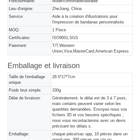
Fonctionnalité:
Mode\confortable\durable
Lieu d'origine:
ZheJiang, China
Service:
Aide à la création d'illustrations pour
l'impression de bandanas personnalisés
MOQ:
1 Piece
Certificates:
ISO9001,SGS
Paiement:
T/T,Western
Union,Visa,MasterCard,American Express
Emballage et livraison
Taille de l'emballage
28.5*17*7cm
unique:
Poids brut simple:
330g
Délai de livraison:
Généralement, le délai est de 3 à 7 jours,
mais certains peuvent varier selon les
quantités demandées. Envoyez-nous vos
fichiers 3D et vos besoins spécifiques ;
nous vous recontacterons avec un devis
précisant les délais.s.
Emballage:
chaque pièce/sac opp, 10 pièces dans un
grand opp, 300 pièces par ctn ou