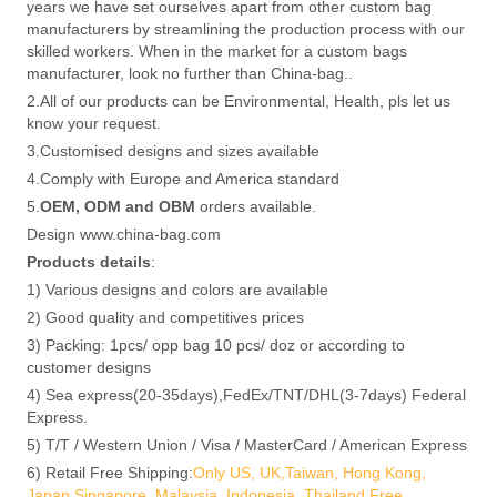
years we have set ourselves apart from other custom bag
manufacturers by streamlining the production process with our
skilled workers. When in the market for a custom bags
manufacturer, look no further than China-bag..
2.All of our products can be Environmental, Health, pls let us
know your request.
3.Customised designs and sizes available
4.Comply with Europe and America standard
5.
OEM, ODM and OBM
orders available.
Design www.china-bag.com
Products details
:
1) Various designs and colors are available
2) Good quality and competitives prices
3) Packing: 1pcs/ opp bag 10 pcs/ doz or according to
customer designs
4) Sea express(20-35days),FedEx/TNT/DHL(3-7days) Federal
Express.
5) T/T / Western Union / Visa / MasterCard / American Express
6) Retail Free Shipping:
Only US, UK,Taiwan, Hong Kong,
Japan,Singapore, Malaysia, Indonesia, Thailand,Free