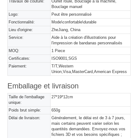
Travaux de couture:
Ourlet roulé, Bouclage à la machine,
Bouclage manuel
Logo:
Peut être personnalisé
Fonctionnalité:
Mode\confortable\durable
Lieu d'origine:
ZheJiang, China
Service:
Aide à la création d'illustrations pour
l'impression de bandanas personnalisés
MOQ:
1 Piece
Certificates:
ISO9001,SGS
Paiement:
T/T,Western
Union,Visa,MasterCard,American Express
Emballage et livraison
Taille de l'emballage
27*19*12cm
unique:
Poids brut simple:
650g
Délai de livraison:
Généralement, le délai est de 3 à 7 jours,
mais certains peuvent varier selon les
quantités demandées. Envoyez-nous vos
fichiers 3D et vos besoins spécifiques ;