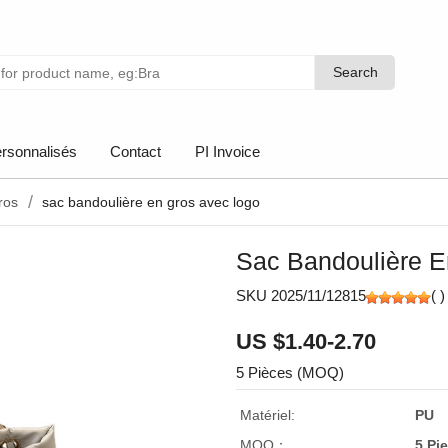
Search
Search
rsonnalisés
Contact
PI Invoice
ros
sac bandoulière en gros avec logo
Sac Bandoulière E
SKU 2025/11/12815
(
)
US $1.40-2.70
5 Pièces (MOQ)
Matériel:
PU
MOQ：
5 Pi