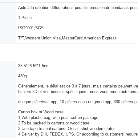
Aide à la création d'illustrations pour l'impression de bandanas per
1 Piece
ISO9001,SGS
T/T,Western Union,Visa,MasterCard,American Express
38.5*26.5*11.5cm
430g
Généralement, le délai est de 3 à 7 jours, mais certains peuvent 
fichiers 3D et vos besoins spécifiques ; nous vous recontacterons 
chaque pièce/sac opp, 10 pièces dans un grand opp, 300 pièces pa
Carton box or Wood case
1,With plastic bag, with pearl-cotton package.
2,To be packed in cartons or wood case.
3,Use tape to seal cartons. Or nail shut wooden crates
4,Deliver by DHL,FEDEX, UPS. Or according to customers' requir