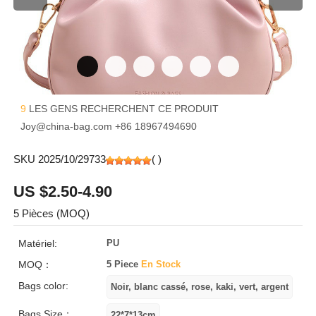
9
LES GENS RECHERCHENT CE PRODUIT
Joy@china-bag.com
+86 18967494690
SKU 2025/10/29733
(
)
US $2.50-4.90
5 Pièces (MOQ)
Matériel:
PU
MOQ：
5 Piece
En Stock
Bags color:
Bags Size：