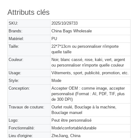
Attributs clés
SKU:
2025/10/29733
Brands:
China Bags Wholesale
Matériel:
PU
Taille:
22*7*13cm ou personnaliser n'importe
quelle taille
Couleur:
Noir, blanc cassé, rose, kaki, vert, argent
ou personnaliser n'importe quelle couleur
Usage:
Vêtements, sport, publicité, promotion, etc.
Style:
Mode
Conception:
Accepter OEM : comme image, accepter
personnalisé (Format : AI, PDF, TIF, plus
de 300 DPI)
Travaux de couture:
Ourlet roulé, Bouclage à la machine,
Bouclage manuel
Logo:
Peut être personnalisé
Fonctionnalité:
Mode\confortable\durable
Lieu d'origine:
ZheJiang, China