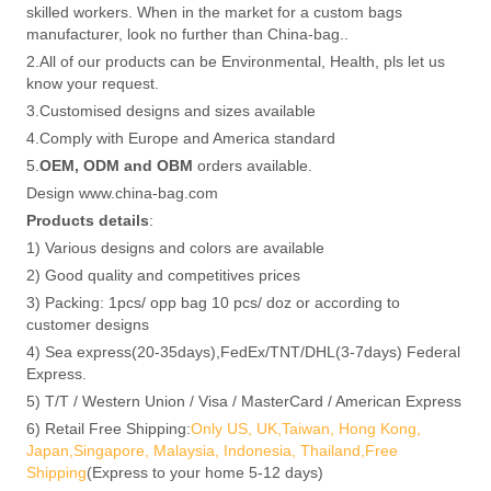
skilled workers. When in the market for a custom bags
manufacturer, look no further than China-bag..
2.All of our products can be Environmental, Health, pls let us
know your request.
3.Customised designs and sizes available
4.Comply with Europe and America standard
5.
OEM, ODM and OBM
orders available.
Design www.china-bag.com
Products details
:
1) Various designs and colors are available
2) Good quality and competitives prices
3) Packing: 1pcs/ opp bag 10 pcs/ doz or according to
customer designs
4) Sea express(20-35days),FedEx/TNT/DHL(3-7days) Federal
Express.
5) T/T / Western Union / Visa / MasterCard / American Express
6) Retail Free Shipping:
Only US, UK,Taiwan, Hong Kong,
Japan,Singapore, Malaysia, Indonesia, Thailand,Free
Shipping
(Express to your home 5-12 days)