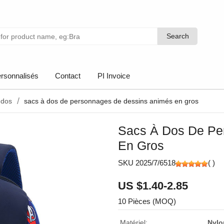
Search
Search
rsonnalisés
Contact
PI Invoice
 dos
sacs à dos de personnages de dessins animés en gros
Sacs À Dos De Pe
En Gros
SKU 2025/7/6518
(
)
US $1.40-2.85
10 Pièces (MOQ)
Matériel:
Nylo