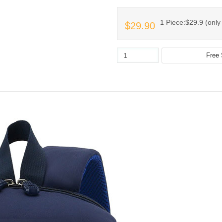
1 Piece:$29.9 (only 
$29.90