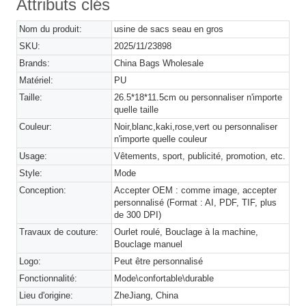
Attributs clés
Nom du produit:
usine de sacs seau en gros
SKU:
2025/11/23898
Brands:
China Bags Wholesale
Matériel:
PU
Taille:
26.5*18*11.5cm ou personnaliser n'importe
quelle taille
Couleur:
Noir,blanc,kaki,rose,vert ou personnaliser
n'importe quelle couleur
Usage:
Vêtements, sport, publicité, promotion, etc.
Style:
Mode
Conception:
Accepter OEM : comme image, accepter
personnalisé (Format : AI, PDF, TIF, plus
de 300 DPI)
Travaux de couture:
Ourlet roulé, Bouclage à la machine,
Bouclage manuel
Logo:
Peut être personnalisé
Fonctionnalité:
Mode\confortable\durable
Lieu d'origine:
ZheJiang, China