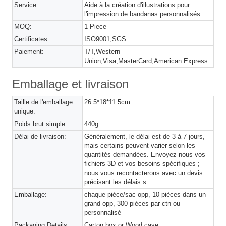
Service:
Aide à la création d'illustrations pour
l'impression de bandanas personnalisés
MOQ:
1 Piece
Certificates:
ISO9001,SGS
Paiement:
T/T,Western
Union,Visa,MasterCard,American Express
Emballage et livraison
Taille de l'emballage
26.5*18*11.5cm
unique:
Poids brut simple:
440g
Délai de livraison:
Généralement, le délai est de 3 à 7 jours,
mais certains peuvent varier selon les
quantités demandées. Envoyez-nous vos
fichiers 3D et vos besoins spécifiques ;
nous vous recontacterons avec un devis
précisant les délais.s.
Emballage:
chaque pièce/sac opp, 10 pièces dans un
grand opp, 300 pièces par ctn ou
personnalisé
Packaging Details:
Carton box or Wood case