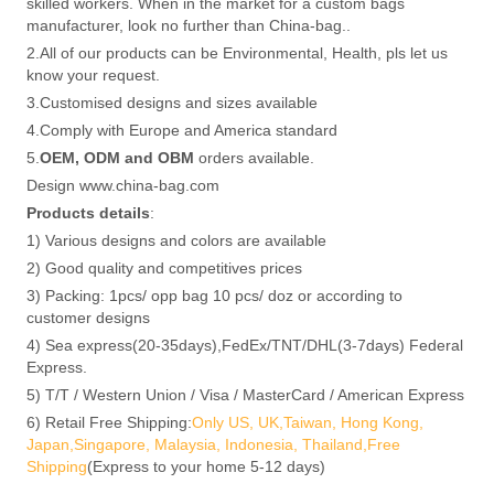
skilled workers. When in the market for a custom bags
manufacturer, look no further than China-bag..
2.All of our products can be Environmental, Health, pls let us
know your request.
3.Customised designs and sizes available
4.Comply with Europe and America standard
5.
OEM, ODM and OBM
orders available.
Design www.china-bag.com
Products details
:
1) Various designs and colors are available
2) Good quality and competitives prices
3) Packing: 1pcs/ opp bag 10 pcs/ doz or according to
customer designs
4) Sea express(20-35days),FedEx/TNT/DHL(3-7days) Federal
Express.
5) T/T / Western Union / Visa / MasterCard / American Express
6) Retail Free Shipping:
Only US, UK,Taiwan, Hong Kong,
Japan,Singapore, Malaysia, Indonesia, Thailand,Free
Shipping
(Express to your home 5-12 days)