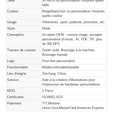
Taille:
35*40cm ou personnaliser n'importe quelle
taille
Couleur:
Beige/blanc/noir ou personnaliser n'importe
quelle couleur
Usage:
Vêtements, sport, publicité, promotion, etc.
Style:
Mode
Conception:
Accepter OEM : comme image, accepter
personnalisé (Format : AI, PDF, TIF, plus
de 300 DPI)
Travaux de couture:
Ourlet roulé, Bouclage à la machine,
Bouclage manuel
Logo:
Peut être personnalisé
Fonctionnalité:
Mode\confortable\durable
Lieu d'origine:
ZheJiang, China
Service:
Aide à la création d'illustrations pour
l'impression de bandanas personnalisés
MOQ:
1 Piece
Certificates:
ISO9001,SGS
Paiement:
T/T,Western
Union,Visa,MasterCard,American Express