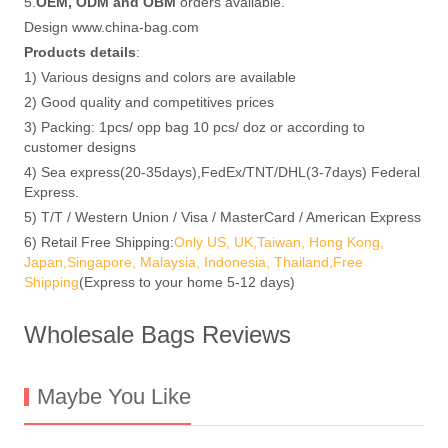
5.
OEM, ODM and OBM
orders available.
Design www.china-bag.com
Products details
:
1) Various designs and colors are available
2) Good quality and competitives prices
3) Packing: 1pcs/ opp bag 10 pcs/ doz or according to
customer designs
4) Sea express(20-35days),FedEx/TNT/DHL(3-7days) Federal
Express.
5) T/T / Western Union / Visa / MasterCard / American Express
6) Retail Free Shipping:
Only US, UK,Taiwan, Hong Kong,
Japan,Singapore, Malaysia, Indonesia, Thailand,Free
Shipping
(Express to your home 5-12 days)
Wholesale Bags Reviews
Maybe You Like